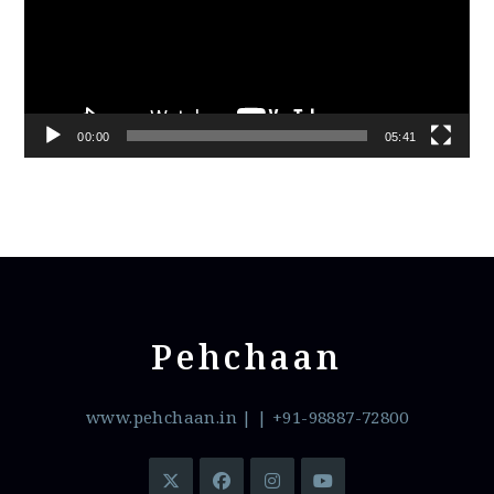
00:00
05:41
Pehchaan
www.pehchaan.in
|
| +91-98887-72800