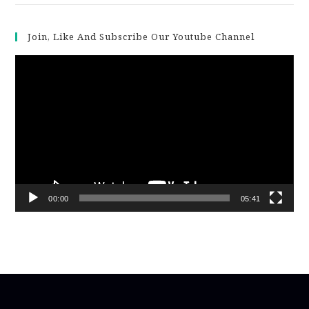
Join, Like And Subscribe Our Youtube Channel
Video
Player
00:00
05:41