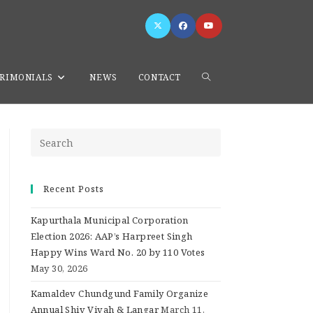
m Lal Malhotra Will Contest For BJP from Ward No. 61 Jalandhar
RIMONIALS
NEWS
CONTACT
Recent Posts
Kapurthala Municipal Corporation
Election 2026: AAP’s Harpreet Singh
Happy Wins Ward No. 20 by 110 Votes
May 30, 2026
Kamaldev Chundgund Family Organize
Annual Shiv Vivah & Langar
March 11,