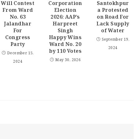
Will Contest
Corporation
Santokhpur
From Ward
Election
a Protested
No. 63
2026: AAP’s
on Road For
Jalandhar
Harpreet
Lack Supply
For
Singh
of Water
Congress
Happy Wins
September 19,
Party
Ward No. 20
2024
by 110 Votes
December 15,
May 30, 2026
2024