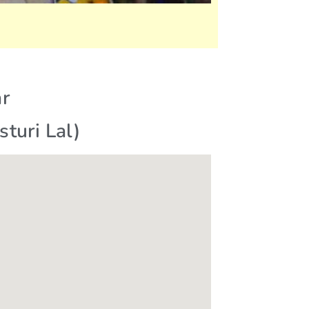
ar
turi Lal)