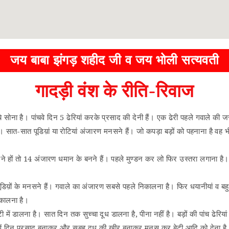
जय बाबा झंगड़ शहीद जी व जय भोली सत्यवती
गादड़ी वंश के रीति-रिवाज
े सोना है। पांचवे दिन 5 ढेरियां करके प्रसाद की देनी हैं। एक ढेरी पहले गवाले की
सात-सात पूडिय़ां या रोटियां अंजारण मनसने हैं। जो कपड़ा बड़ों को पहनाना है वह 
े हों तो 14 अंजारण धमान के बनने हैं। पहले मुण्डन कर लो फिर उस्तरा लगाना है। का
ूडिय़ों के मनसने हैं। गवाले का अंजारण सबसे पहले निकालना है। फिर धयानीयां व ब
िकालना है।
ी में डालना है। सात दिन तक सुच्चा दूध डालना है, पीना नहीं है। बड़ों की पांच ढे
तवें दिन प्रसाद बनाकर और सुबह दूध की खीर बनाकर मनस कर बेटी आदि को देना है। 