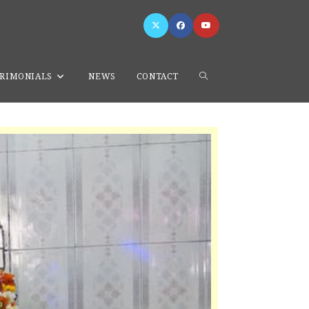
>
Gadri Vansh Jathere Devi Nagar Ambala
RIMONIALS
NEWS
CONTACT