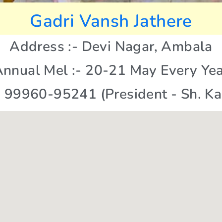
Gadri Vansh Jathere
Address :- Devi Nagar, Ambala
nnual Mel :- 20-21 May Every Ye
- 99960-95241 (President - Sh. Kas