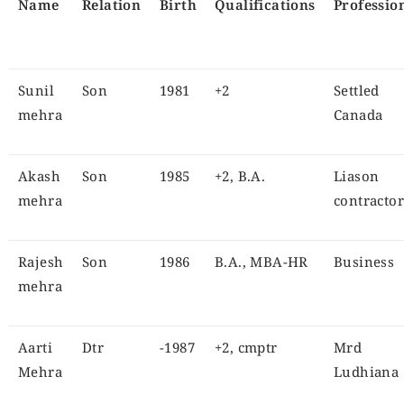
Name
Relation
Birth
Qualifications
Professio
Sunil
Son
1981
+2
Settled
mehra
Canada
Akash
Son
1985
+2, B.A.
Liason
mehra
contracto
Rajesh
Son
1986
B.A., MBA-HR
Business
mehra
Aarti
Dtr
-1987
+2, cmptr
Mrd
Mehra
Ludhiana