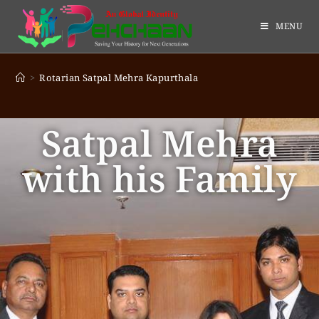
MENU
>
Rotarian Satpal Mehra Kapurthala
Satpal Mehra
with his Family